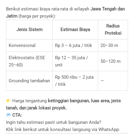
Berikut estimasi biaya rata-rata di wilayah
Jawa Tengah dan
Jatim
(harga per proyek):
Radius
Jenis Sistem
Estimasi Biaya
Proteksi
Konvensional
Rp 3 – 6 juta / titik
20–30 m
Elektrostatis (ESE
Rp 12 – 35 juta /
50–120 m
25–60)
unit
Rp 500 ribu – 2 juta
Grounding tambahan
—
/ titik
Harga tergantung
ketinggian bangunan, luas area, jenis
tanah, dan jarak lokasi proyek.
CTA:
Ingin tahu estimasi pasti untuk bangunan Anda?
Klik link berikut untuk konsultasi langsung via WhatsApp: