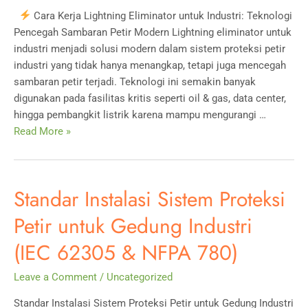
Cara Kerja Lightning Eliminator untuk Industri: Teknologi
Pencegah Sambaran Petir Modern Lightning eliminator untuk
industri menjadi solusi modern dalam sistem proteksi petir
industri yang tidak hanya menangkap, tetapi juga mencegah
sambaran petir terjadi. Teknologi ini semakin banyak
digunakan pada fasilitas kritis seperti oil & gas, data center,
hingga pembangkit listrik karena mampu mengurangi …
Cara
Read More »
Kerja
Lightning
Eliminator
Standar Instalasi Sistem Proteksi
untuk
Industri:
Petir untuk Gedung Industri
Teknologi
(IEC 62305 & NFPA 780)
Pencegah
Sambaran
Leave a Comment
/
Uncategorized
Petir
Modern
Standar Instalasi Sistem Proteksi Petir untuk Gedung Industri