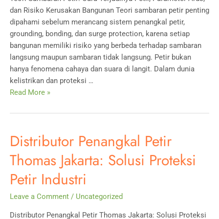
dan Risiko Kerusakan Bangunan Teori sambaran petir penting
dipahami sebelum merancang sistem penangkal petir,
grounding, bonding, dan surge protection, karena setiap
bangunan memiliki risiko yang berbeda terhadap sambaran
langsung maupun sambaran tidak langsung. Petir bukan
hanya fenomena cahaya dan suara di langit. Dalam dunia
kelistrikan dan proteksi …
Teori
Read More »
Sambaran
Petir:
Cara
Distributor Penangkal Petir
Terjadinya
Petir,
Thomas Jakarta: Solusi Proteksi
Parameter
Petir Industri
Arus,
dan
Leave a Comment
/
Uncategorized
Risiko
Kerusakan
Distributor Penangkal Petir Thomas Jakarta: Solusi Proteksi