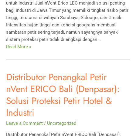
untuk Industri Jual nVent Erico LEC menjadi solusi penting
bagi industri di Jawa Timur yang memiliki tingkat risiko petir
tinggi, terutama di wilayah Surabaya, Sidoarjo, dan Gresik.
Intensitas hujan tinggi dan kondisi geografis membuat
sambaran petir sering terjadi, namun sayangnya banyak
sistem proteksi petir tidak dilengkapi dengan …
Jual
Read More »
nVent
Erico
LEC:
Distributor Penangkal Petir
Solusi
Monitoring
nVent ERICO Bali (Denpasar):
Sambaran
Solusi Proteksi Petir Hotel &
Petir
untuk
Industri
Industri
Leave a Comment
/
Uncategorized
Distributor Penangkal Petir nVent ERICO Bali (Denpasar):