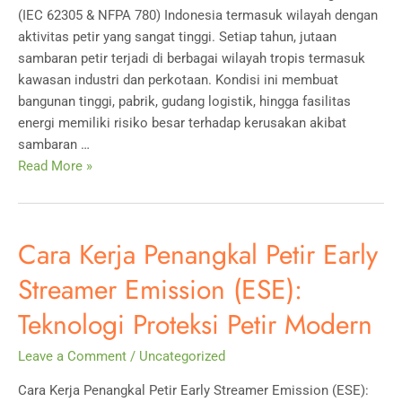
(IEC 62305 & NFPA 780) Indonesia termasuk wilayah dengan
aktivitas petir yang sangat tinggi. Setiap tahun, jutaan
sambaran petir terjadi di berbagai wilayah tropis termasuk
kawasan industri dan perkotaan. Kondisi ini membuat
bangunan tinggi, pabrik, gudang logistik, hingga fasilitas
energi memiliki risiko besar terhadap kerusakan akibat
sambaran …
Standar
Read More »
Instalasi
Sistem
Proteksi
Cara Kerja Penangkal Petir Early
Petir
untuk
Streamer Emission (ESE):
Gedung
Teknologi Proteksi Petir Modern
Industri
(IEC
Leave a Comment
/
Uncategorized
62305
&
Cara Kerja Penangkal Petir Early Streamer Emission (ESE):
NFPA