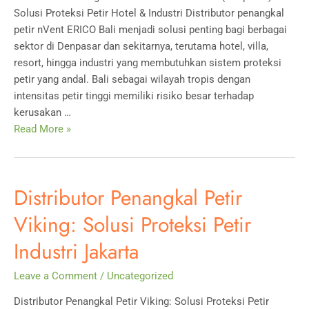
Solusi Proteksi Petir Hotel & Industri Distributor penangkal
petir nVent ERICO Bali menjadi solusi penting bagi berbagai
sektor di Denpasar dan sekitarnya, terutama hotel, villa,
resort, hingga industri yang membutuhkan sistem proteksi
petir yang andal. Bali sebagai wilayah tropis dengan
intensitas petir tinggi memiliki risiko besar terhadap
kerusakan …
Distributor
Read More »
Penangkal
Petir
nVent
Distributor Penangkal Petir
ERICO
Bali
Viking: Solusi Proteksi Petir
(Denpasar):
Industri Jakarta
Solusi
Proteksi
Leave a Comment
/
Uncategorized
Petir
Hotel
Distributor Penangkal Petir Viking: Solusi Proteksi Petir