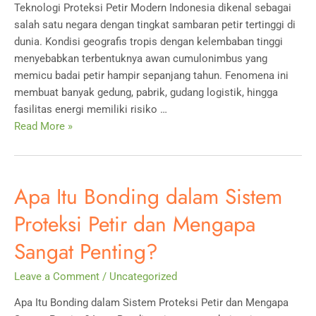
Teknologi Proteksi Petir Modern Indonesia dikenal sebagai
780)
salah satu negara dengan tingkat sambaran petir tertinggi di
dunia. Kondisi geografis tropis dengan kelembaban tinggi
menyebabkan terbentuknya awan cumulonimbus yang
memicu badai petir hampir sepanjang tahun. Fenomena ini
membuat banyak gedung, pabrik, gudang logistik, hingga
fasilitas energi memiliki risiko …
Cara
Read More »
Kerja
Penangkal
Petir
Apa Itu Bonding dalam Sistem
Early
Streamer
Proteksi Petir dan Mengapa
Emission
Sangat Penting?
(ESE):
Teknologi
Leave a Comment
/
Uncategorized
Proteksi
Petir
Apa Itu Bonding dalam Sistem Proteksi Petir dan Mengapa
Modern