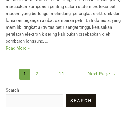
merupakan komponen penting dalam sistem proteksi petir
modern yang berfungsi melindungi perangkat elektronik dari
lonjakan tegangan akibat sambaran petir. Di Indonesia, yang
memiliki tingkat aktivitas petir sangat tinggi, kerusakan
peralatan elektronik sering kali bukan disebabkan oleh
sambaran langsung, …
Apa
Read More »
Itu
Surge
Protective
Posts
1
2
…
11
Next Page
→
Device
pagination
(SPD)
dan
Search
Mengapa
SEARCH
Penting
dalam
Sistem
Proteksi