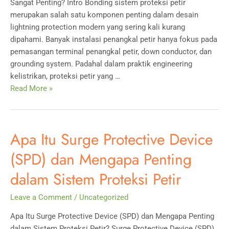
Sangat Penting? Intro Bonding sistem proteksi petir
merupakan salah satu komponen penting dalam desain
lightning protection modern yang sering kali kurang
dipahami. Banyak instalasi penangkal petir hanya fokus pada
pemasangan terminal penangkal petir, down conductor, dan
grounding system. Padahal dalam praktik engineering
kelistrikan, proteksi petir yang …
Apa
Read More »
Itu
Bonding
dalam
Apa Itu Surge Protective Device
Sistem
Proteksi
(SPD) dan Mengapa Penting
Petir
dalam Sistem Proteksi Petir
dan
Mengapa
Leave a Comment
/
Uncategorized
Sangat
Penting?
Apa Itu Surge Protective Device (SPD) dan Mengapa Penting
dalam Sistem Proteksi Petir? Surge Protective Device (SPD)