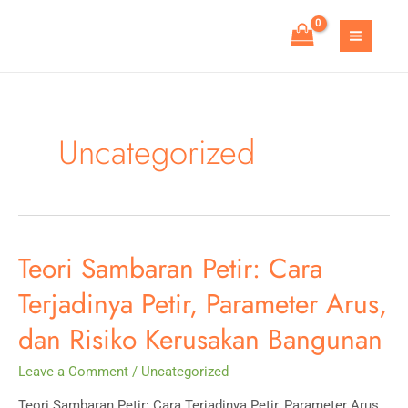
Skip
to
MAIN
content
MEN
Uncategorized
Teori Sambaran Petir: Cara
Terjadinya Petir, Parameter Arus,
dan Risiko Kerusakan Bangunan
Leave a Comment
/
Uncategorized
Teori Sambaran Petir: Cara Terjadinya Petir, Parameter Arus,