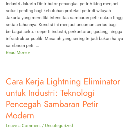
&
Industri Jakarta Distributor penangkal petir Viking menjadi
Industri
solusi penting bagi kebutuhan proteksi petir di wilayah
Jakarta yang memiliki intensitas sambaran petir cukup tinggi
setiap tahunnya. Kondisi ini menjadi ancaman serius bagi
berbagai sektor seperti industri, perkantoran, gudang, hingga
infrastruktur publik. Masalah yang sering terjadi bukan hanya
sambaran petir …
Distributor
Read More »
Penangkal
Petir
Viking:
Cara Kerja Lightning Eliminator
Solusi
Proteksi
untuk Industri: Teknologi
Petir
Pencegah Sambaran Petir
Industri
Jakarta
Modern
Leave a Comment
/
Uncategorized