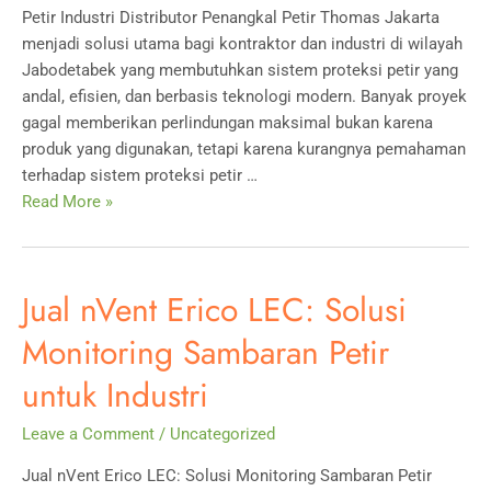
Bangunan
Petir Industri Distributor Penangkal Petir Thomas Jakarta
menjadi solusi utama bagi kontraktor dan industri di wilayah
Jabodetabek yang membutuhkan sistem proteksi petir yang
andal, efisien, dan berbasis teknologi modern. Banyak proyek
gagal memberikan perlindungan maksimal bukan karena
produk yang digunakan, tetapi karena kurangnya pemahaman
terhadap sistem proteksi petir …
Distributor
Read More »
Penangkal
Petir
Thomas
Jual nVent Erico LEC: Solusi
Jakarta:
Solusi
Monitoring Sambaran Petir
Proteksi
untuk Industri
Petir
Industri
Leave a Comment
/
Uncategorized
Jual nVent Erico LEC: Solusi Monitoring Sambaran Petir