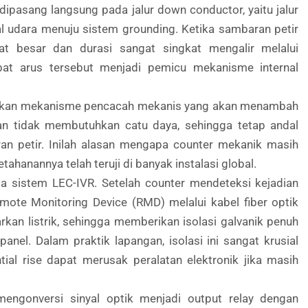
dipasang langsung pada jalur down conductor, yaitu jalur
al udara menuju sistem grounding. Ketika sambaran petir
at besar dan durasi sangat singkat mengalir melalui
at arus tersebut menjadi pemicu mekanisme internal
aktifkan mekanisme pencacah mekanis yang akan menambah
dan tidak membutuhkan catu daya, sehingga tetap andal
an petir. Inilah alasan mengapa counter mekanik masih
ahanannya telah teruji di banyak instalasi global.
a sistem LEC-IVR. Setelah counter mendeteksi kejadian
Remote Monitoring Device (RMD) melalui kabel fiber optik
rkan listrik, sehingga memberikan isolasi galvanik penuh
panel. Dalam praktik lapangan, isolasi ini sangat krusial
ial rise dapat merusak peralatan elektronik jika masih
ngonversi sinyal optik menjadi output relay dengan