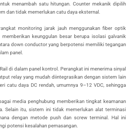
tuk menambah satu hitungan. Counter mekanik dipilih
em dan tidak memerlukan catu daya eksternal.
rangkat monitoring jarak jauh menggunakan fiber optik
 memberikan keunggulan besar berupa isolasi galvanik
k antara down conductor yang berpotensi memiliki tegangan
alam panel.
il di dalam panel kontrol. Perangkat ini menerima sinyal
tput relay yang mudah diintegrasikan dengan sistem lain
beri catu daya DC rendah, umumnya 9–12 VDC, sehingga
k sebagai media penghubung memberikan tingkat keamanan
. Selain itu, sistem ini tidak memerlukan alat terminasi
rhana dengan metode push dan screw terminal. Hal ini
ngi potensi kesalahan pemasangan.