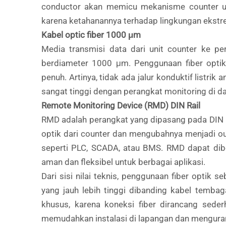
conductor akan memicu mekanisme counter un
karena ketahanannya terhadap lingkungan ekstr
Kabel optic fiber 1000 μm
Media transmisi data dari unit counter ke pe
berdiameter 1000 μm. Penggunaan fiber optik
penuh. Artinya, tidak ada jalur konduktif listri
sangat tinggi dengan perangkat monitoring di d
Remote Monitoring Device (RMD) DIN Rail
RMD adalah perangkat yang dipasang pada DIN Ra
optik dari counter dan mengubahnya menjadi ou
seperti PLC, SCADA, atau BMS. RMD dapat di
aman dan fleksibel untuk berbagai aplikasi.
Dari sisi nilai teknis, penggunaan fiber opti
yang jauh lebih tinggi dibanding kabel tembaga
khusus, karena koneksi fiber dirancang sede
memudahkan instalasi di lapangan dan mengura