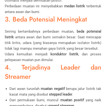
otomatis menjadi bermuatan positif.
Perbedaan muatan ini menyebabkan
medan listrik
terbentuk
antara awan dan bumi.
3. Beda Potensial Meningkat
Seiring bertambahnya perbedaan muatan,
beda potensial
listrik
antara awan dan bumi semakin besar. Saat mencapai
titik kritis, udara (yang biasanya merupakan isolator listrik)
tidak lagi mampu menahan gaya listrik yang besar tersebut.
Udara kemudian menjadi
konduktor listrik
, dan proses
pelepasan muatan pun dimulai.
4. Terjadinya Leader dan
Streamer
Dari awan turunlah
muatan negatif
berupa jalur listrik tak
kasat mata yang disebut
stepped leader
.
Dari permukaan bumi, muncul
muatan positif
yang naik
menyambutnya, disebut
upward streamer
.