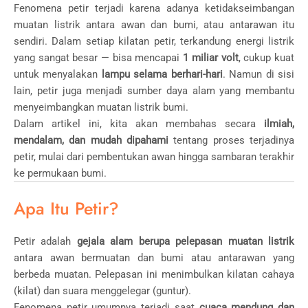
Fenomena petir terjadi karena adanya ketidakseimbangan
muatan listrik antara awan dan bumi, atau antarawan itu
sendiri. Dalam setiap kilatan petir, terkandung energi listrik
yang sangat besar — bisa mencapai
1 miliar volt
, cukup kuat
untuk menyalakan
lampu selama berhari-hari
. Namun di sisi
lain, petir juga menjadi sumber daya alam yang membantu
menyeimbangkan muatan listrik bumi.
Dalam artikel ini, kita akan membahas secara
ilmiah,
mendalam, dan mudah dipahami
tentang proses terjadinya
petir, mulai dari pembentukan awan hingga sambaran terakhir
ke permukaan bumi.
Apa Itu Petir?
Petir adalah
gejala alam berupa pelepasan muatan listrik
antara awan bermuatan dan bumi atau antarawan yang
berbeda muatan. Pelepasan ini menimbulkan kilatan cahaya
(kilat) dan suara menggelegar (guntur).
Fenomena petir umumnya terjadi saat
cuaca mendung dan