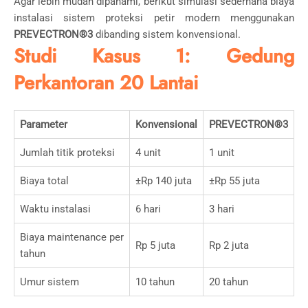
Agar lebih mudah dipahami, berikut simulasi sederhana biaya
instalasi sistem proteksi petir modern menggunakan
PREVECTRON®3
dibanding sistem konvensional.
Studi Kasus 1: Gedung
Perkantoran 20 Lantai
Parameter
Konvensional
PREVECTRON®3
Jumlah titik proteksi
4 unit
1 unit
Biaya total
±Rp 140 juta
±Rp 55 juta
Waktu instalasi
6 hari
3 hari
Biaya maintenance per
Rp 5 juta
Rp 2 juta
tahun
Umur sistem
10 tahun
20 tahun