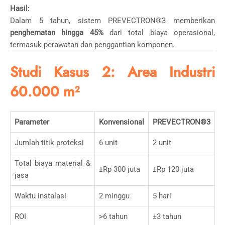
Hasil:
Dalam 5 tahun, sistem PREVECTRON®3 memberikan
penghematan hingga 45%
dari total biaya operasional,
termasuk perawatan dan penggantian komponen.
Studi Kasus 2: Area Industri
60.000 m²
Parameter
Konvensional
PREVECTRON®3
Jumlah titik proteksi
6 unit
2 unit
Total biaya material &
±Rp 300 juta
±Rp 120 juta
jasa
Waktu instalasi
2 minggu
5 hari
ROI
>6 tahun
±3 tahun