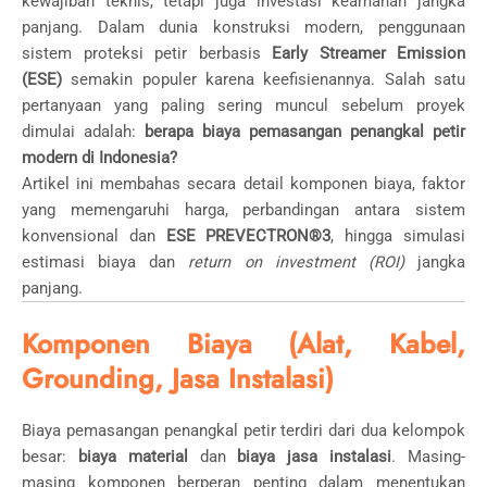
kewajiban teknis, tetapi juga investasi keamanan jangka
panjang. Dalam dunia konstruksi modern, penggunaan
sistem proteksi petir berbasis
Early Streamer Emission
(ESE)
semakin populer karena keefisienannya. Salah satu
pertanyaan yang paling sering muncul sebelum proyek
dimulai adalah:
berapa biaya pemasangan penangkal petir
modern di Indonesia?
Artikel ini membahas secara detail komponen biaya, faktor
yang memengaruhi harga, perbandingan antara sistem
konvensional dan
ESE PREVECTRON®3
, hingga simulasi
estimasi biaya dan
return on investment (ROI)
jangka
panjang.
Komponen Biaya (Alat, Kabel,
Grounding, Jasa Instalasi)
Biaya pemasangan penangkal petir terdiri dari dua kelompok
besar:
biaya material
dan
biaya jasa instalasi
. Masing-
masing komponen berperan penting dalam menentukan