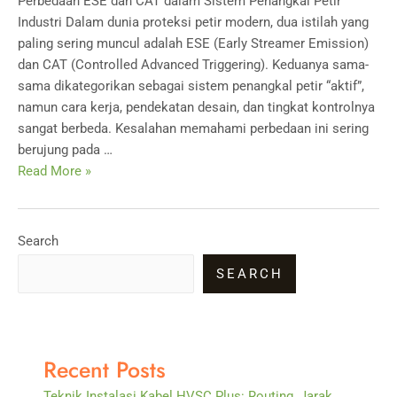
Perbedaan ESE dan CAT dalam Sistem Penangkal Petir
Industri Dalam dunia proteksi petir modern, dua istilah yang
paling sering muncul adalah ESE (Early Streamer Emission)
dan CAT (Controlled Advanced Triggering). Keduanya sama-
sama dikategorikan sebagai sistem penangkal petir “aktif”,
namun cara kerja, pendekatan desain, dan tingkat kontrolnya
sangat berbeda. Kesalahan memahami perbedaan ini sering
berujung pada …
Perbedaan
Read More »
ESE
dan
CAT
Search
dalam
SEARCH
Sistem
Penangkal
Petir
Industri
Recent Posts
Teknik Instalasi Kabel HVSC Plus: Routing, Jarak