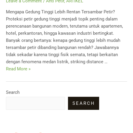
Leave a Comment
/
Anti Petir
,
ARTIKEL
Mengapa Gedung Tinggi Lebih Rentan Tersambar Petir?
Proteksi petir gedung tinggi menjadi topik penting dalam
perencanaan bangunan modern, terutama untuk apartemen,
hotel, perkantoran, hingga kawasan industri bertingkat.
Banyak orang bertanya: kenapa gedung tinggi lebih mudah
tersambar petir dibanding bangunan rendah? Jawabannya
tidak sekadar karena tinggi fisik semata, tetapi berkaitan
dengan fenomena medan listrik, striking distance …
Mengapa
Read More »
Gedung
Tinggi
Lebih
Search
Rentan
SEARCH
Tersambar
Petir?
Analisa
Risiko
&