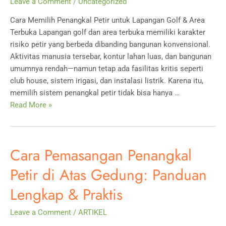
Leave a Comment
/
Uncategorized
Cara Memilih Penangkal Petir untuk Lapangan Golf & Area
Terbuka Lapangan golf dan area terbuka memiliki karakter
risiko petir yang berbeda dibanding bangunan konvensional.
Aktivitas manusia tersebar, kontur lahan luas, dan bangunan
umumnya rendah—namun tetap ada fasilitas kritis seperti
club house, sistem irigasi, dan instalasi listrik. Karena itu,
memilih sistem penangkal petir tidak bisa hanya …
Cara
Read More »
Memilih
Penangkal
Petir
Cara Pemasangan Penangkal
untuk
Lapangan
Petir di Atas Gedung: Panduan
Golf
Lengkap & Praktis
&
Area
Leave a Comment
/
ARTIKEL
Terbuka