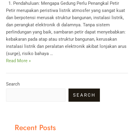
1. Pendahuluan: Mengapa Gedung Perlu Penangkal Petir
Petir merupakan peristiwa listrik atmosfer yang sangat kuat
dan berpotensi merusak struktur bangunan, instalasi listrik,
dan perangkat elektronik di dalamnya. Tanpa sistem
perlindungan yang baik, sambaran petir dapat menyebabkan:
kebakaran pada atap atau struktur bangunan, kerusakan
instalasi listrik dan peralatan elektronik akibat lonjakan arus
(surge), risiko bahaya …
Cara
Read More »
Pemasangan
Penangkal
Petir
Search
di
SEARCH
Atas
Gedung:
Panduan
Lengkap
Recent Posts
&
Praktis