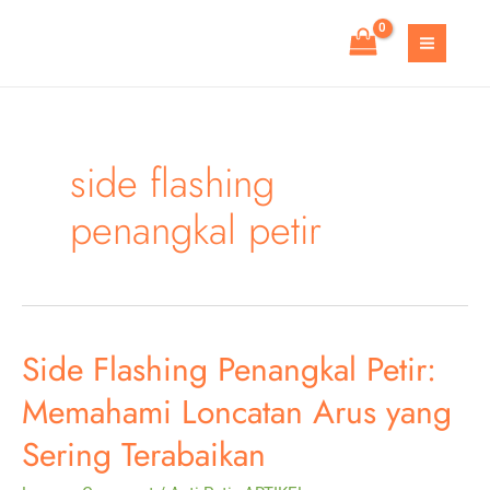
Skip
to
MAIN
content
MEN
side flashing
penangkal petir
Side Flashing Penangkal Petir:
Memahami Loncatan Arus yang
Sering Terabaikan