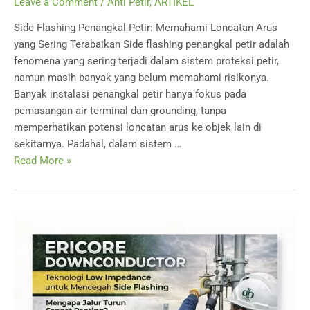
Leave a Comment
/
Anti Petir
,
ARTIKEL
Side Flashing Penangkal Petir: Memahami Loncatan Arus
yang Sering Terabaikan Side flashing penangkal petir adalah
fenomena yang sering terjadi dalam sistem proteksi petir,
namun masih banyak yang belum memahami risikonya.
Banyak instalasi penangkal petir hanya fokus pada
pemasangan air terminal dan grounding, tanpa
memperhatikan potensi loncatan arus ke objek lain di
sekitarnya. Padahal, dalam sistem …
Side
Read More »
Flashing
Penangkal
Petir:
Memahami
Loncatan
Arus
yang
Sering
Terabaikan