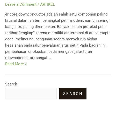
Leave a Comment
/
ARTIKEL
ericore downconductor adalah salah satu komponen paling
krusial dalam sistem penangkal petir modern, namun sering
kali justru paling diremehkan. Banyak desain proteksi petir
terlihat “lengkap” karena memiliki air terminal di atap, tetapi
gagal melindungi bangunan secara menyeluruh akibat
kesalahan pada jalur penyaluran arus petir. Pada bagian ini,
pembahasan difokuskan pada mengapa jalur turun
(downconductor) sangat …
Ericore
Read More »
Downconductor:
Teknologi
Low
Search
Impedance
SEARCH
untuk
Mencegah
Side
Flashing