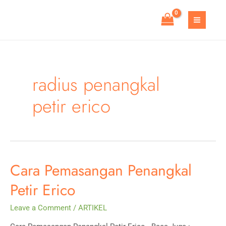
Skip
to
MAIN
content
MEN
radius penangkal
petir erico
Cara Pemasangan Penangkal
Petir Erico
Leave a Comment
/
ARTIKEL