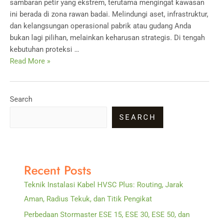
sambaran petir yang ekstrem, terutama mengingat kawasan
ini berada di zona rawan badai. Melindungi aset, infrastruktur,
dan kelangsungan operasional pabrik atau gudang Anda
bukan lagi pilihan, melainkan keharusan strategis. Di tengah
kebutuhan proteksi …
Distributor
Read More »
Penangkal
Petir
Erico
Search
MK
SEARCH
IV/Eritech
Surabaya
Recent Posts
Teknik Instalasi Kabel HVSC Plus: Routing, Jarak
Aman, Radius Tekuk, dan Titik Pengikat
Perbedaan Stormaster ESE 15, ESE 30, ESE 50, dan