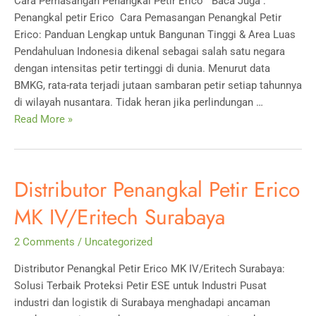
Cara Pemasangan Penangkal Petir Erico Baca Juga :
Penangkal petir Erico Cara Pemasangan Penangkal Petir
Erico: Panduan Lengkap untuk Bangunan Tinggi & Area Luas
Pendahuluan Indonesia dikenal sebagai salah satu negara
dengan intensitas petir tertinggi di dunia. Menurut data
BMKG, rata-rata terjadi jutaan sambaran petir setiap tahunnya
di wilayah nusantara. Tidak heran jika perlindungan …
Cara
Read More »
Pemasangan
Penangkal
Petir
Distributor Penangkal Petir Erico
Erico
MK IV/Eritech Surabaya
2 Comments
/
Uncategorized
Distributor Penangkal Petir Erico MK IV/Eritech Surabaya:
Solusi Terbaik Proteksi Petir ESE untuk Industri Pusat
industri dan logistik di Surabaya menghadapi ancaman