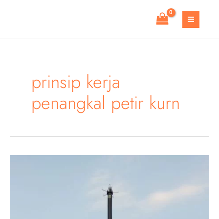
Skip
to
MAIN
content
MEN
prinsip kerja
penangkal petir kurn