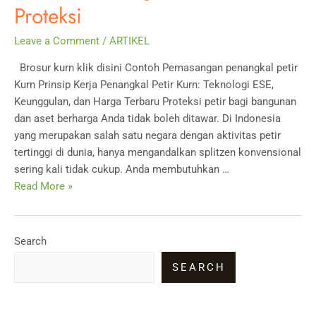
Proteksi
Leave a Comment
/
ARTIKEL
Brosur kurn klik disini Contoh Pemasangan penangkal petir
Kurn Prinsip Kerja Penangkal Petir Kurn: Teknologi ESE,
Keunggulan, dan Harga Terbaru Proteksi petir bagi bangunan
dan aset berharga Anda tidak boleh ditawar. Di Indonesia
yang merupakan salah satu negara dengan aktivitas petir
tertinggi di dunia, hanya mengandalkan splitzen konvensional
sering kali tidak cukup. Anda membutuhkan …
Prinsip
Read More »
Kerja
Penangkal
Petir
Search
Kurn
SEARCH
ESE,
Harga,
dan