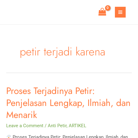
Skip
to
MAIN
content
MEN
petir terjadi karena
Proses Terjadinya Petir:
Penjelasan Lengkap, Ilmiah, dan
Menarik
Leave a Comment
/
Anti Petir
,
ARTIKEL
Proses Terjadinya Petir: Penjelasan Lengkap, Ilmiah, dan