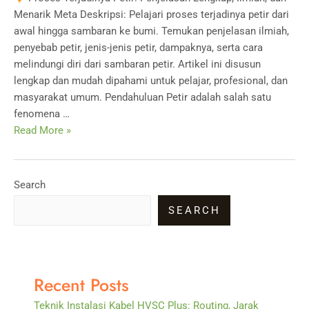
Menarik Meta Deskripsi: Pelajari proses terjadinya petir dari
awal hingga sambaran ke bumi. Temukan penjelasan ilmiah,
penyebab petir, jenis-jenis petir, dampaknya, serta cara
melindungi diri dari sambaran petir. Artikel ini disusun
lengkap dan mudah dipahami untuk pelajar, profesional, dan
masyarakat umum. Pendahuluan Petir adalah salah satu
fenomena …
Proses
Read More »
Terjadinya
Petir:
Penjelasan
Search
Lengkap,
SEARCH
Ilmiah,
dan
Menarik
Recent Posts
Teknik Instalasi Kabel HVSC Plus: Routing, Jarak