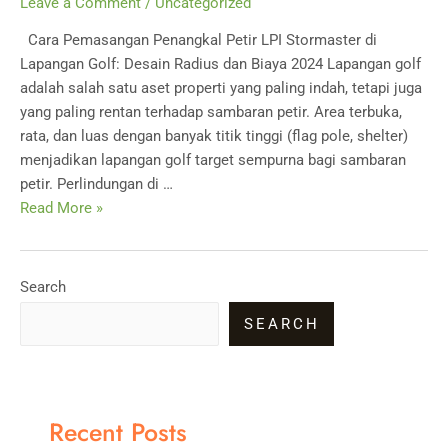
Leave a Comment
/
Uncategorized
Cara Pemasangan Penangkal Petir LPI Stormaster di
Lapangan Golf: Desain Radius dan Biaya 2024 Lapangan golf
adalah salah satu aset properti yang paling indah, tetapi juga
yang paling rentan terhadap sambaran petir. Area terbuka,
rata, dan luas dengan banyak titik tinggi (flag pole, shelter)
menjadikan lapangan golf target sempurna bagi sambaran
petir. Perlindungan di …
Cara
Read More »
Pemasangan
Penangkal
Petir
Search
LPI
SEARCH
Stormaster
di
Lapangan
Golf
Recent Posts