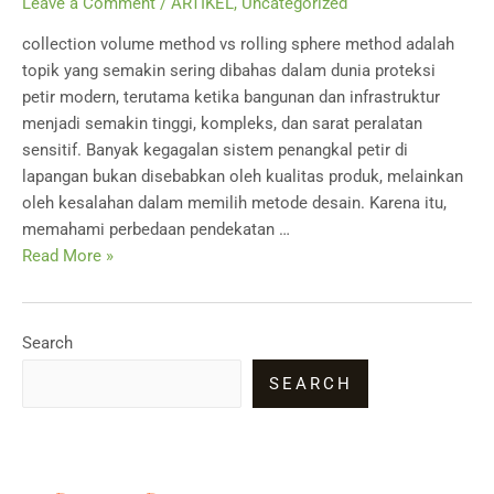
Leave a Comment
/
ARTIKEL
,
Uncategorized
collection volume method vs rolling sphere method adalah
topik yang semakin sering dibahas dalam dunia proteksi
petir modern, terutama ketika bangunan dan infrastruktur
menjadi semakin tinggi, kompleks, dan sarat peralatan
sensitif. Banyak kegagalan sistem penangkal petir di
lapangan bukan disebabkan oleh kualitas produk, melainkan
oleh kesalahan dalam memilih metode desain. Karena itu,
memahami perbedaan pendekatan …
Collection
Read More »
Volume
Method
vs
Search
Rolling
SEARCH
Sphere
Method:
Metode
Desain
Penangkal