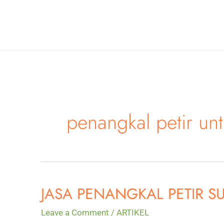
Skip
to
content
penangkal petir un
JASA PENANGKAL PETIR S
Leave a Comment
/
ARTIKEL