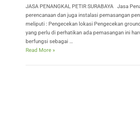
JASA PENANGKAL PETIR SURABAYA Jasa Penangka
perencanaan dan juga instalasi pemasangan pena
meliputi : Pengecekan lokasi Pengecekan grou
yang perlu di perhatikan ada pemasangan ini har
berfungsi sebagai …
JASA
Read More »
PENANGKAL
PETIR
SURABAYA