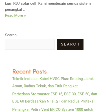
kurn PJU solar cell Kami mendesain semua sistem
penangkal …
JUAL
Read More »
ALAT
ANTI
PETIR
Search
SEARCH
Recent Posts
Teknik Instalasi Kabel HVSC Plus: Routing, Jarak
Aman, Radius Tekuk, dan Titik Pengikat
Perbedaan Stormaster ESE 15, ESE 30, ESE 50, dan
ESE 60 Berdasarkan Nilai ΔT dan Radius Proteksi
Penangkal Petir nVent ERICO System 1000 untuk