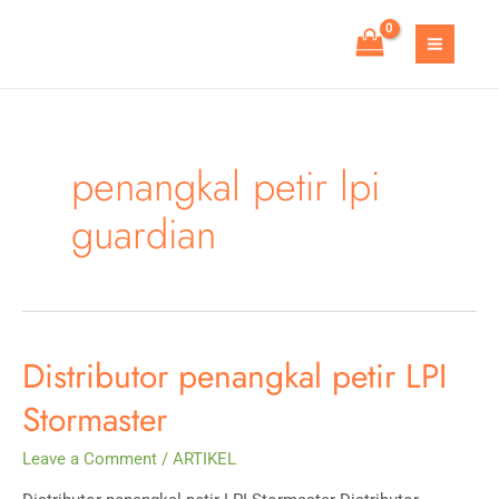
Skip
to
MAIN
content
MEN
penangkal petir lpi
guardian
Distributor penangkal petir LPI
Stormaster
Leave a Comment
/
ARTIKEL