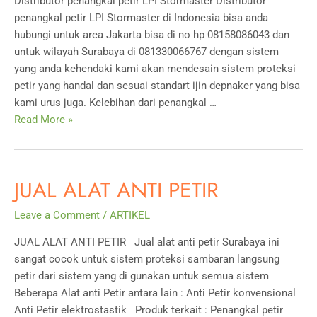
Distributor penangkal petir LPI Stormaster Distributor
penangkal petir LPI Stormaster di Indonesia bisa anda
hubungi untuk area Jakarta bisa di no hp 08158086043 dan
untuk wilayah Surabaya di 081330066767 dengan sistem
yang anda kehendaki kami akan mendesain sistem proteksi
petir yang handal dan sesuai standart ijin depnaker yang bisa
kami urus juga. Kelebihan dari penangkal …
Distributor
Read More »
penangkal
petir
LPI
JUAL ALAT ANTI PETIR
Stormaster
Leave a Comment
/
ARTIKEL
JUAL ALAT ANTI PETIR Jual alat anti petir Surabaya ini
sangat cocok untuk sistem proteksi sambaran langsung
petir dari sistem yang di gunakan untuk semua sistem
Beberapa Alat anti Petir antara lain : Anti Petir konvensional
Anti Petir elektrostastik Produk terkait : Penangkal petir