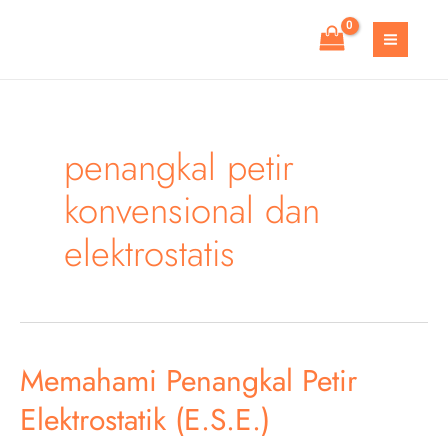
Skip
to
MAIN
content
MEN
penangkal petir
konvensional dan
elektrostatis
Memahami Penangkal Petir
Elektrostatik (E.S.E.)