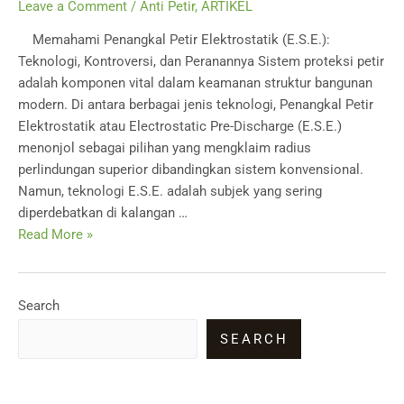
Leave a Comment
/
Anti Petir
,
ARTIKEL
Memahami Penangkal Petir Elektrostatik (E.S.E.):
Teknologi, Kontroversi, dan Peranannya Sistem proteksi petir
adalah komponen vital dalam keamanan struktur bangunan
modern. Di antara berbagai jenis teknologi, Penangkal Petir
Elektrostatik atau Electrostatic Pre-Discharge (E.S.E.)
menonjol sebagai pilihan yang mengklaim radius
perlindungan superior dibandingkan sistem konvensional.
Namun, teknologi E.S.E. adalah subjek yang sering
diperdebatkan di kalangan …
Memahami
Read More »
Penangkal
Petir
Elektrostatik
Search
(E.S.E.)
SEARCH