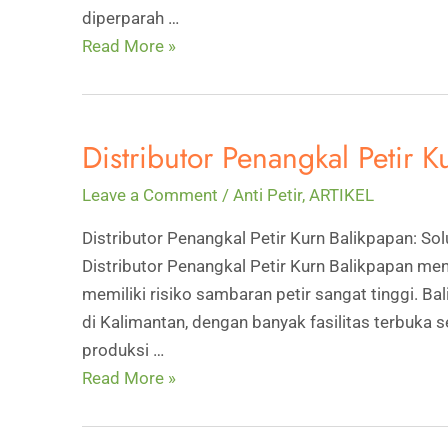
diperparah …
Distributor
Read More »
Penangkal
Petir
Kurn
Distributor Penangkal Petir 
Medan:
Solusi
Leave a Comment
/
Anti Petir
,
ARTIKEL
Proteksi
Distributor Penangkal Petir Kurn Balikpapan: So
Gedung
Distributor Penangkal Petir Kurn Balikpapan men
&
memiliki risiko sambaran petir sangat tinggi. Bal
Industri
di Kalimantan, dengan banyak fasilitas terbuka s
Modern
produksi …
Distributor
Read More »
Penangkal
Petir