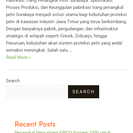
Pabrikasi Tiang Penangkal Petir Surabaya: Spesifikasi,
Proses Produksi, dan Keunggulan pabrikasi tiang penangkal
petir Surabaya menjadi solusi utama bagi kebutuhan proteksi
petir di kawasan industri Jawa Timur yang terus berkembang.
Dengan banyaknya pabrik, pergudangan, dan infrastruktur
strategis di wilayah seperti Gresik, Sidoarjo, hingga
Pasuruan, kebutuhan akan sistem proteksi petir yang andal
semakin meningkat. Salah satu …
Pabrikasi
Read More »
Tiang
Penangkal
Petir
Search
Surabaya
SEARCH
Recent Posts
Penangkal Petir nVent ERICO System 1000 untuk