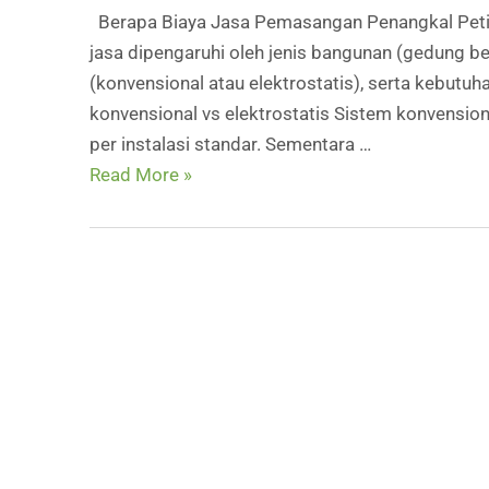
Berapa Biaya Jasa Pemasangan Penangkal Peti
jasa dipengaruhi oleh jenis bangunan (gedung bert
(konvensional atau elektrostatis), serta kebutu
konvensional vs elektrostatis Sistem konvension
per instalasi standar. Sementara …
Berapa
Read More »
Biaya
Jasa
Pemasangan
Penangkal
Petir
di
Karawang?