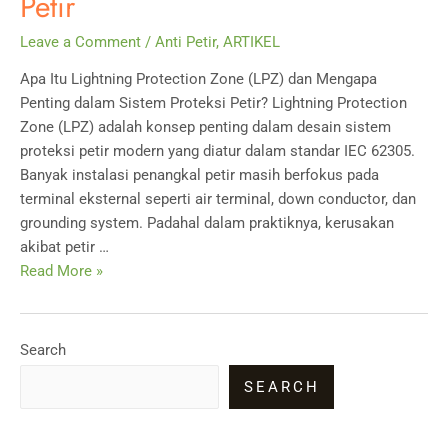
Petir
Leave a Comment
/
Anti Petir
,
ARTIKEL
Apa Itu Lightning Protection Zone (LPZ) dan Mengapa
Penting dalam Sistem Proteksi Petir? Lightning Protection
Zone (LPZ) adalah konsep penting dalam desain sistem
proteksi petir modern yang diatur dalam standar IEC 62305.
Banyak instalasi penangkal petir masih berfokus pada
terminal eksternal seperti air terminal, down conductor, dan
grounding system. Padahal dalam praktiknya, kerusakan
akibat petir …
Apa
Read More »
Itu
Lightning
Protection
Search
Zone
SEARCH
(LPZ)
dan
Mengapa