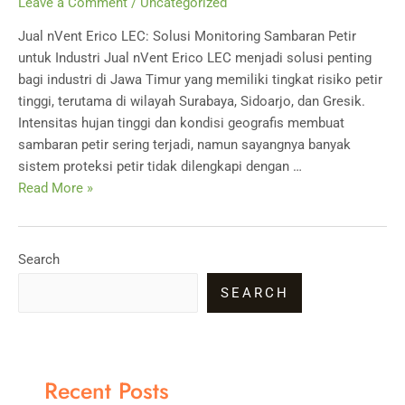
Leave a Comment
/
Uncategorized
Jual nVent Erico LEC: Solusi Monitoring Sambaran Petir
untuk Industri Jual nVent Erico LEC menjadi solusi penting
bagi industri di Jawa Timur yang memiliki tingkat risiko petir
tinggi, terutama di wilayah Surabaya, Sidoarjo, dan Gresik.
Intensitas hujan tinggi dan kondisi geografis membuat
sambaran petir sering terjadi, namun sayangnya banyak
sistem proteksi petir tidak dilengkapi dengan …
Jual
Read More »
nVent
Erico
LEC:
Search
Solusi
SEARCH
Monitoring
Sambaran
Petir
untuk
Recent Posts
Industri