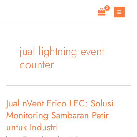
Skip
to
MAIN
content
MEN
jual lightning event
counter
Jual nVent Erico LEC: Solusi
Monitoring Sambaran Petir
untuk Industri