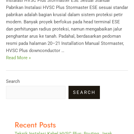
Instalasi HVSC Plus Stormaster ESE Sesuai Standar
Pabrikan Instalasi HVSC Plus Stormaster ESE sesuai standar
pabrikan adalah bagian krusial dalam sistem proteksi petir
modern. Banyak proyek berfokus pada head terminal ESE
dan perhitungan radius proteksi, namun mengabaikan jalur
penghantar arus ke tanah. Padahal, berdasarkan pedoman
resmi pada halaman 20–21 Installation Manual Stormaster,
HVSC Plus downconductor …
Instalasi
Read More »
HVSC
Plus
Stormaster
Search
ESE
SEARCH
Sesuai
Standar
Pabrikan
Recent Posts
Teknik Instalasi Kabel HVSC Plus: Routing, Jarak