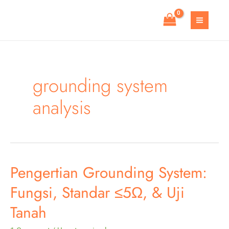
Skip
to
MAIN
content
MEN
grounding system
analysis
Pengertian Grounding System:
Fungsi, Standar ≤5Ω, & Uji
Tanah