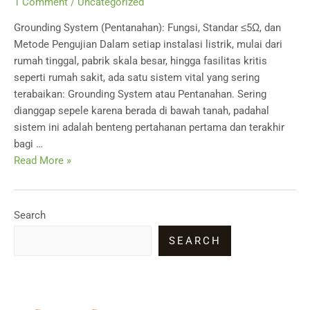
1 Comment
/
Uncategorized
Grounding System (Pentanahan): Fungsi, Standar ≤5Ω, dan
Metode Pengujian Dalam setiap instalasi listrik, mulai dari
rumah tinggal, pabrik skala besar, hingga fasilitas kritis
seperti rumah sakit, ada satu sistem vital yang sering
terabaikan: Grounding System atau Pentanahan. Sering
dianggap sepele karena berada di bawah tanah, padahal
sistem ini adalah benteng pertahanan pertama dan terakhir
bagi …
Pengertian
Read More »
Grounding
System:
Fungsi,
Search
Standar
SEARCH
≤5Ω,
&
Uji
Tanah