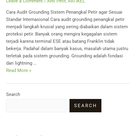
Leave a Comment
/
Anti Petir
,
ARTIKEL
Cara Audit Grounding Sistem Penangkal Petir agar Sesuai
Standar Internasional Cara audit grounding penangkal petir
menjadi langkah krusial yang sering diabaikan dalam sistem
proteksi petir. Banyak orang mengira kegagalan sistem
terjadi karena terminal ESE atau batang Franklin tidak
bekerja. Padahal dalam banyak kasus, masalah utama justru
terletak pada sistem grounding. Grounding adalah fondasi
dari lightning …
Cara
Read More »
Audit
Grounding
Sistem
Search
Penangkal
SEARCH
Petir
agar
Sesuai
Standar
Internasional