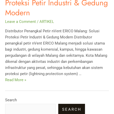
Proteksi Petir Industri & Gedung
Modern
Leave a Comment
/
ARTIKEL
Distributor Penangkal Petir nVent ERICO Malang: Solusi
Proteksi Petir Industri & Gedung Modern Distributor
penangkal petir nVent ERICO Malang menjadi solusi utama
bagi industri, gedung komersial, kampus, hingga kawasan
pergudangan di wilayah Malang dan sekitarnya. Kota Malang
dikenal dengan aktivitas industri dan perkembangan
infrastruktur yang pesat, sehingga kebutuhan akan sistem
proteksi petir (lightning protection system) …
Distributor
Read More »
Penangkal
Petir
nVent
Search
ERICO
SEARCH
Malang: