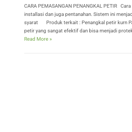
CARA PEMASANGAN PENANGKAL PETIR Cara pema
installasi dan juga pentanahan. Sistem ini menj
syarat Produk terkait : Penangkal petir kurn 
petir yang sangat efektif dan bisa menjadi prot
CARA
Read More »
PEMASANGAN
PENANGKAL
PETIR