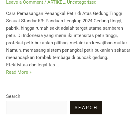
Leave a Comment
/
ARTIKEL
,
Uncategorized
Cara Pemasangan Penangkal Petir di Atas Gedung Tinggi
Sesuai Standar K3: Panduan Lengkap 2024 Gedung tinggi,
pabrik, hingga rumah sakit adalah target utama sambaran
petir. Di Indonesia yang memiliki intensitas petir tinggi,
proteksi petir bukanlah pilihan, melainkan kewajiban mutlak.
Namun, memasang sistem penangkal petir bukanlah sekadar
menancapkan tombak tembaga di puncak gedung.
Efektivitas dan legalitas …
Cara
Read More »
Pemasangan
Penangkal
Petir
Search
di
SEARCH
Atas
Gedung