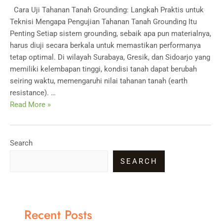
Cara Uji Tahanan Tanah Grounding: Langkah Praktis untuk
Point
Teknisi Mengapa Pengujian Tahanan Tanah Grounding Itu
Test
Penting Setiap sistem grounding, sebaik apa pun materialnya,
harus diuji secara berkala untuk memastikan performanya
tetap optimal. Di wilayah Surabaya, Gresik, dan Sidoarjo yang
memiliki kelembapan tinggi, kondisi tanah dapat berubah
seiring waktu, memengaruhi nilai tahanan tanah (earth
resistance). …
Cara
Read More »
Uji
Tahanan
Tanah
Search
Grounding
SEARCH
Recent Posts