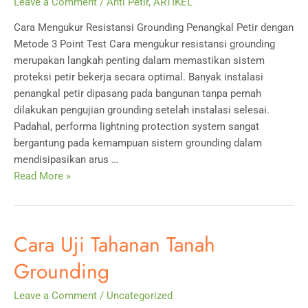
Leave a Comment
/
Anti Petir
,
ARTIKEL
Cara Mengukur Resistansi Grounding Penangkal Petir dengan
Metode 3 Point Test Cara mengukur resistansi grounding
merupakan langkah penting dalam memastikan sistem
proteksi petir bekerja secara optimal. Banyak instalasi
penangkal petir dipasang pada bangunan tanpa pernah
dilakukan pengujian grounding setelah instalasi selesai.
Padahal, performa lightning protection system sangat
bergantung pada kemampuan sistem grounding dalam
mendisipasikan arus …
Cara
Read More »
Mengukur
Resistansi
Grounding
Cara Uji Tahanan Tanah
Penangkal
Petir
Grounding
dengan
Metode
Leave a Comment
/
Uncategorized
3