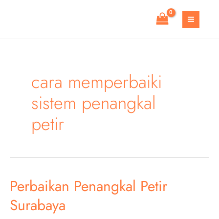
Skip
to
MAIN
content
MEN
cara memperbaiki
sistem penangkal
petir
Perbaikan Penangkal Petir
Surabaya