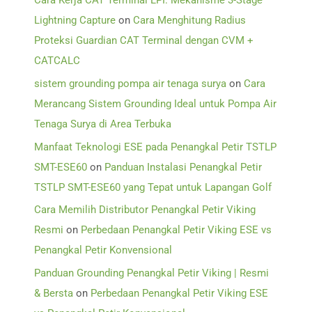
Cara Kerja CAT Terminal LPI: Mekanisme 3-Stage
Lightning Capture
on
Cara Menghitung Radius
Proteksi Guardian CAT Terminal dengan CVM +
CATCALC
sistem grounding pompa air tenaga surya
on
Cara
Merancang Sistem Grounding Ideal untuk Pompa Air
Tenaga Surya di Area Terbuka
Manfaat Teknologi ESE pada Penangkal Petir TSTLP
SMT-ESE60
on
Panduan Instalasi Penangkal Petir
TSTLP SMT-ESE60 yang Tepat untuk Lapangan Golf
Cara Memilih Distributor Penangkal Petir Viking
Resmi
on
Perbedaan Penangkal Petir Viking ESE vs
Penangkal Petir Konvensional
Panduan Grounding Penangkal Petir Viking | Resmi
& Bersta
on
Perbedaan Penangkal Petir Viking ESE