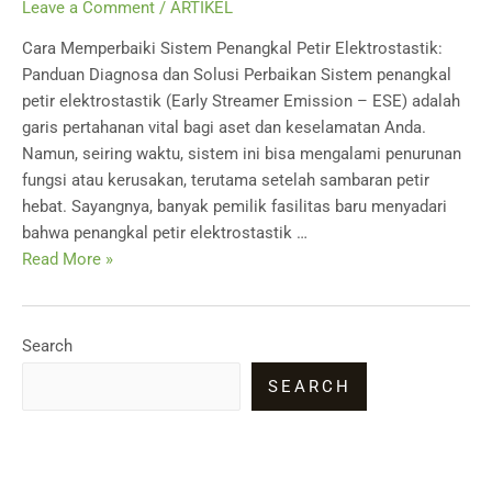
Leave a Comment
/
ARTIKEL
Cara Memperbaiki Sistem Penangkal Petir Elektrostastik:
Panduan Diagnosa dan Solusi Perbaikan Sistem penangkal
petir elektrostastik (Early Streamer Emission – ESE) adalah
garis pertahanan vital bagi aset dan keselamatan Anda.
Namun, seiring waktu, sistem ini bisa mengalami penurunan
fungsi atau kerusakan, terutama setelah sambaran petir
hebat. Sayangnya, banyak pemilik fasilitas baru menyadari
bahwa penangkal petir elektrostastik …
Perbaikan
Read More »
Penangkal
Petir
Surabaya
Search
SEARCH