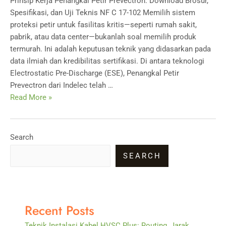
Prinsip Kerja Penangkal Petir Prevectron: Download Brosur,
Spesifikasi, dan Uji Teknis NF C 17-102 Memilih sistem
proteksi petir untuk fasilitas kritis—seperti rumah sakit,
pabrik, atau data center—bukanlah soal memilih produk
termurah. Ini adalah keputusan teknik yang didasarkan pada
data ilmiah dan kredibilitas sertifikasi. Di antara teknologi
Electrostatic Pre-Discharge (ESE), Penangkal Petir
Prevectron dari Indelec telah …
Prinsip
Read More »
Kerja
Penangkal
Petir
Search
Prevectron
SEARCH
Recent Posts
Teknik Instalasi Kabel HVSC Plus: Routing, Jarak