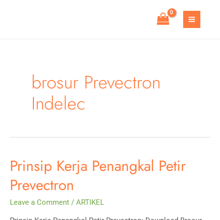
Skip
to
MAIN
content
MEN
brosur Prevectron
Indelec
Prinsip Kerja Penangkal Petir
Prevectron
Leave a Comment
/
ARTIKEL