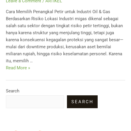
Leave a Comment
/
ARTIKEL
Cara Memilih Penangkal Petir untuk Industri Oil & Gas
Berdasarkan Risiko Lokasi Industri migas dikenal sebagai
salah satu sektor dengan tingkat risiko petir tertinggi, bukan
hanya karena struktur yang menjulang tinggi, tetapi juga
karena konsekuensi kegagalan proteksi yang sangat besar—
mulai dari downtime produksi, kerusakan aset bernilai
miliaran rupiah, hingga risiko keselamatan personel. Karena
itu, memilih …
Cara
Read More »
Memilih
Penangkal
Petir
Search
untuk
SEARCH
Industri
Oil
&
Gas
Berdasarkan