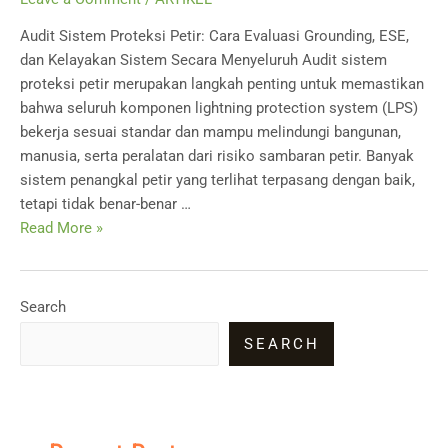
Audit Sistem Proteksi Petir: Cara Evaluasi Grounding, ESE,
dan Kelayakan Sistem Secara Menyeluruh Audit sistem
proteksi petir merupakan langkah penting untuk memastikan
bahwa seluruh komponen lightning protection system (LPS)
bekerja sesuai standar dan mampu melindungi bangunan,
manusia, serta peralatan dari risiko sambaran petir. Banyak
sistem penangkal petir yang terlihat terpasang dengan baik,
tetapi tidak benar-benar …
Audit
Read More »
Sistem
Proteksi
Petir:
Search
Cara
SEARCH
Evaluasi
Grounding,
ESE,
dan
Kelayakan