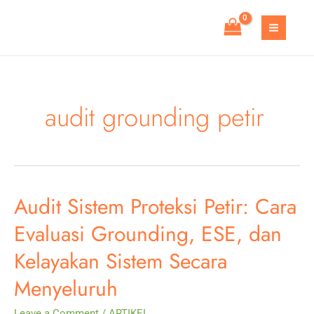
Skip
to
MAIN
content
MEN
audit grounding petir
Audit Sistem Proteksi Petir: Cara
Evaluasi Grounding, ESE, dan
Kelayakan Sistem Secara
Menyeluruh
Leave a Comment
/
ARTIKEL