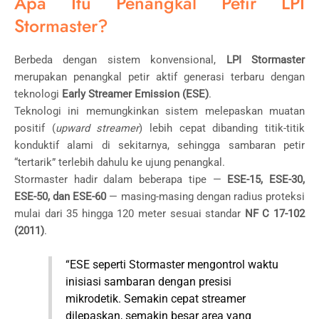
Apa Itu Penangkal Petir LPI
Stormaster?
Berbeda dengan sistem konvensional,
LPI Stormaster
merupakan penangkal petir aktif generasi terbaru dengan
teknologi
Early Streamer Emission (ESE)
.
Teknologi ini memungkinkan sistem melepaskan muatan
positif (
upward streamer
) lebih cepat dibanding titik-titik
konduktif alami di sekitarnya, sehingga sambaran petir
“tertarik” terlebih dahulu ke ujung penangkal.
Stormaster hadir dalam beberapa tipe —
ESE-15, ESE-30,
ESE-50, dan ESE-60
— masing-masing dengan radius proteksi
mulai dari 35 hingga 120 meter sesuai standar
NF C 17-102
(2011)
.
“ESE seperti Stormaster mengontrol waktu
inisiasi sambaran dengan presisi
mikrodetik. Semakin cepat streamer
dilepaskan, semakin besar area yang