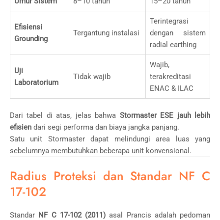
Umur Sistem
8–10 tahun
15–20 tahun
Terintegrasi
Efisiensi
Tergantung instalasi
dengan sistem
Grounding
radial earthing
Wajib,
Uji
Tidak wajib
terakreditasi
Laboratorium
ENAC & ILAC
Dari tabel di atas, jelas bahwa
Stormaster ESE jauh lebih
efisien
dari segi performa dan biaya jangka panjang.
Satu unit Stormaster dapat melindungi area luas yang
sebelumnya membutuhkan beberapa unit konvensional.
Radius Proteksi dan Standar NF C
17-102
Standar
NF C 17-102 (2011)
asal Prancis adalah pedoman