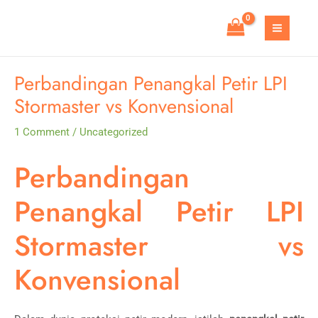
Skip
to
MAIN
content
MEN
Perbandingan Penangkal Petir LPI
Stormaster vs Konvensional
1 Comment
/
Uncategorized
Perbandingan
Penangkal Petir LPI
Stormaster vs
Konvensional