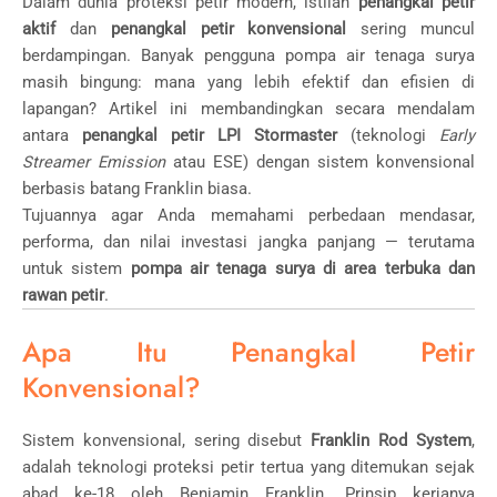
Dalam dunia proteksi petir modern, istilah
penangkal petir
aktif
dan
penangkal petir konvensional
sering muncul
berdampingan. Banyak pengguna pompa air tenaga surya
masih bingung: mana yang lebih efektif dan efisien di
lapangan? Artikel ini membandingkan secara mendalam
antara
penangkal petir LPI Stormaster
(teknologi
Early
Streamer Emission
atau ESE) dengan sistem konvensional
berbasis batang Franklin biasa.
Tujuannya agar Anda memahami perbedaan mendasar,
performa, dan nilai investasi jangka panjang — terutama
untuk sistem
pompa air tenaga surya di area terbuka dan
rawan petir
.
Apa Itu Penangkal Petir
Konvensional?
Sistem konvensional, sering disebut
Franklin Rod System
,
adalah teknologi proteksi petir tertua yang ditemukan sejak
abad ke-18 oleh Benjamin Franklin. Prinsip kerjanya