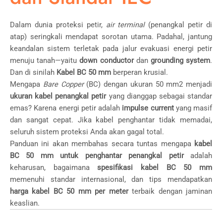
Dalam dunia proteksi petir,
air terminal
(penangkal petir di
atap) seringkali mendapat sorotan utama. Padahal, jantung
keandalan sistem terletak pada jalur evakuasi energi petir
menuju tanah—yaitu
down conductor
dan
grounding system
.
Dan di sinilah
Kabel BC 50 mm
berperan krusial.
Mengapa
Bare Copper
(BC) dengan ukuran
50
mm
2
menjadi
ukuran kabel penangkal petir
yang dianggap sebagai standar
emas? Karena energi petir adalah
impulse current
yang masif
dan sangat cepat. Jika kabel penghantar tidak memadai,
seluruh sistem proteksi Anda akan gagal total.
Panduan ini akan membahas secara tuntas mengapa
kabel
BC 50 mm untuk penghantar penangkal petir
adalah
keharusan, bagaimana
spesifikasi kabel BC 50 mm
memenuhi standar internasional, dan tips mendapatkan
harga kabel BC 50 mm per meter
terbaik dengan jaminan
keaslian.