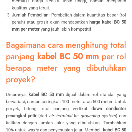
memiliki harga sedikit lebih tinggi, namun menjamin
kualitas yang teruji.
Jumlah Pembelian:
Pembelian dalam kuantitas besar (rol
penuh) atau grosir akan mendapatkan
harga kabel BC 50
mm per meter
yang jauh lebih kompetitif.
Bagaimana cara menghitung total
panjang
kabel BC 50 mm
per rol
berapa meter yang dibutuhkan
proyek?
Umumnya,
kabel BC 50 mm
dijual dalam rol standar yang
bervariasi, namun seringkali
100
meter
atau
500
meter
. Untuk
proyek, hitung total panjang vertikal
down conductor
penangkal petir
(dari
air terminal
ke
grounding system
) dan
kalikan dengan jumlah jalur yang dibutuhkan. Tambahkan
10%
untuk
waste
dan penyesuaian jalur. Membeli
kabel BC 50