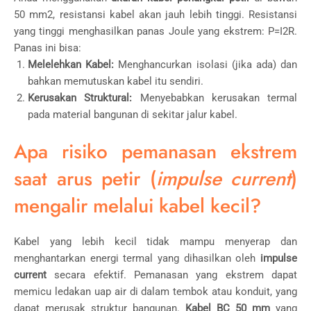
50
mm
2
, resistansi kabel akan jauh lebih tinggi. Resistansi
yang tinggi menghasilkan panas Joule yang ekstrem:
P
=
I
2
R
.
Panas ini bisa:
Melelehkan Kabel:
Menghancurkan isolasi (jika ada) dan
bahkan memutuskan kabel itu sendiri.
Kerusakan Struktural:
Menyebabkan kerusakan termal
pada material bangunan di sekitar jalur kabel.
Apa risiko pemanasan ekstrem
saat arus petir (
impulse current
)
mengalir melalui kabel kecil?
Kabel yang lebih kecil tidak mampu menyerap dan
menghantarkan energi termal yang dihasilkan oleh
impulse
current
secara efektif. Pemanasan yang ekstrem dapat
memicu ledakan uap air di dalam tembok atau konduit, yang
dapat merusak struktur bangunan.
Kabel BC 50 mm
yang