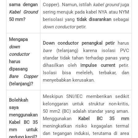
sama dengan
Copper). Namun, istilah
kabel ground
juga
Kabel Ground
sering merujuk pada kabel NYA atau NYM
50 mm?
berisolasi yang
tidak disarankan
sebagai
down conductor
petir.
Mengapa
Down conductor penangkal petir
harus
down
bare
(telanjang) karena isolasi PVC
conductor
standar tidak tahan terhadap panas yang
harus
dihasilkan oleh
impulse current
petir.
dipasang
Isolasi bisa meleleh, terbakar, dan
Bare Copper
menyebabkan kerusakan.
(telanjang)?
Meskipun SNI/IEC memberikan sedikit
Bolehkah
kelonggaran untuk struktur non-kritis,
saya
50
mm
2
(BC) adalah standar yang aman.
menggunakan
Menggunakan
Kabel BC 35 mm
Kabel BC 35
meningkatkan risiko kegagalan termal
mm untuk
dan tegangan induksi, terutama di area
gedung kecil?