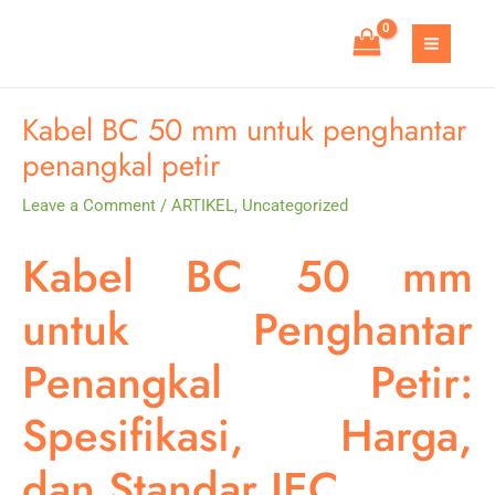
Skip
to
MAIN
content
MEN
Kabel BC 50 mm untuk penghantar
penangkal petir
Leave a Comment
/
ARTIKEL
,
Uncategorized
Kabel BC 50 mm
untuk Penghantar
Penangkal Petir:
Spesifikasi, Harga,
dan Standar IEC