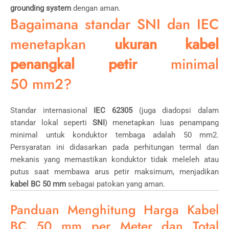
grounding system
dengan aman.
Bagaimana standar SNI dan IEC
menetapkan
ukuran kabel
penangkal petir
minimal
50
mm
2
?
Standar internasional
IEC 62305
(juga diadopsi dalam
standar lokal seperti
SNI
) menetapkan luas penampang
minimal untuk konduktor tembaga adalah
50
mm
2
.
Persyaratan ini didasarkan pada perhitungan termal dan
mekanis yang memastikan konduktor tidak meleleh atau
putus saat membawa arus petir maksimum, menjadikan
kabel BC 50 mm
sebagai patokan yang aman.
Panduan Menghitung Harga Kabel
BC 50 mm per Meter dan Total