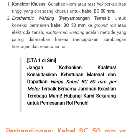
Konektor Khusus:
Gunakan klem atau
test link
berkualitas
tinggi yang dirancang khusus untuk
kabel BC 50 mm
.
Exothermic Welding
(Penyambungan Termal):
Untuk
koneksi permanen
kabel BC 50 mm
ke
ground rod
atau
elektroda tanah,
exothermic welding
adalah metode yang
paling disarankan karena menciptakan sambungan
homogen dan resistansi nol.
[CTA 1 di Sini]
Jangan Korbankan Kualitas!
Konsultasikan Kebutuhan Material dan
Dapatkan
Harga Kabel BC 50 mm per
Meter
Terbaik Bersama Jaminan Keaslian
Tembaga Murni! Hubungi Kami Sekarang
untuk Pemesanan Rol Penuh!
Perbandingan: Kabel BC 50 mm vs