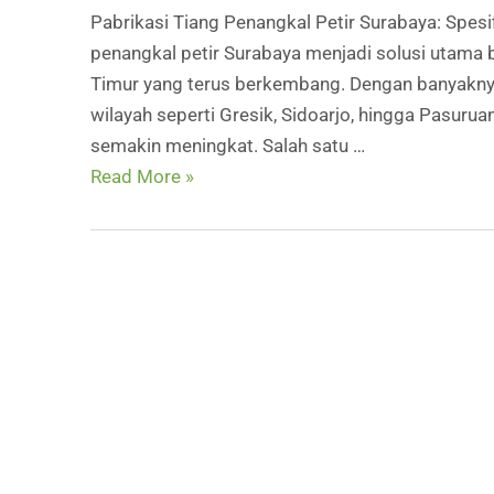
Pabrikasi Tiang Penangkal Petir Surabaya: Spesi
penangkal petir Surabaya menjadi solusi utama b
Timur yang terus berkembang. Dengan banyaknya 
wilayah seperti Gresik, Sidoarjo, hingga Pasurua
semakin meningkat. Salah satu …
Pabrikasi
Read More »
Tiang
Penangkal
Petir
Surabaya