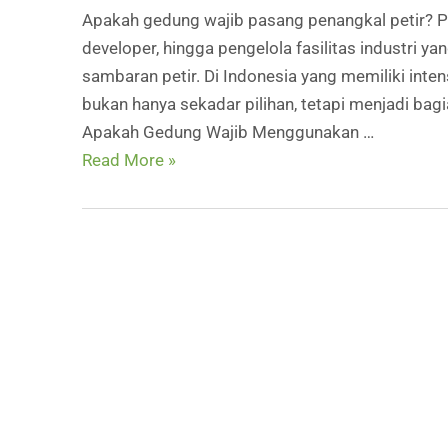
Apakah gedung wajib pasang penangkal petir? Pe
developer, hingga pengelola fasilitas industri 
sambaran petir. Di Indonesia yang memiliki inten
bukan hanya sekadar pilihan, tetapi menjadi ba
Apakah Gedung Wajib Menggunakan …
Apakah
Read More »
Gedung
Wajib
Menggunakan
Penangkal
Petir?