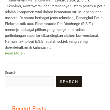
Memahami Penangkal Petir Elektrostatik (E.S.E.):
Teknologi, Kontroversi, dan Peranannya Sistem proteksi petir
adalah komponen vital dalam keamanan struktur bangunan
modern. Di antara berbagai jenis teknologi, Penangkal Petir
Elektrostatik atau Electrostatic Pre-Discharge (E.S.E.)
menonjol sebagai pilihan yang mengklaim radius
perlindungan superior dibandingkan sistem konvensional.
Namun, teknologi E.S.E. adalah subjek yang sering
diperdebatkan di kalangan …
Memahami
Read More »
Penangkal
Petir
Elektrostatik
Search
(E.S.E.)
SEARCH
Recent Posts