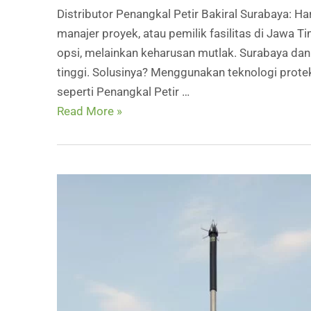
Distributor Penangkal Petir Bakiral Surabaya: 
manajer proyek, atau pemilik fasilitas di Jawa T
opsi, melainkan keharusan mutlak. Surabaya dan w
tinggi. Solusinya? Menggunakan teknologi proteksi
seperti Penangkal Petir …
DISTRIBUTOR
Read More »
PENANGKAL
PETIR
BAKIRAL