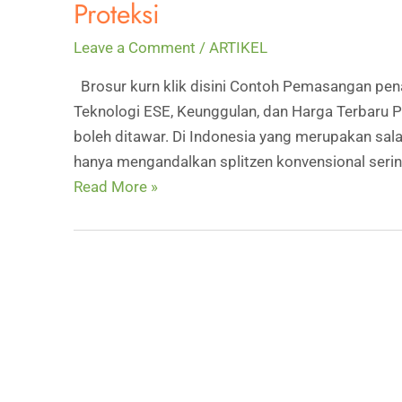
Proteksi
Leave a Comment
/
ARTIKEL
Brosur kurn klik disini Contoh Pemasangan penan
Teknologi ESE, Keunggulan, dan Harga Terbaru P
boleh ditawar. Di Indonesia yang merupakan salah
hanya mengandalkan splitzen konvensional seri
Prinsip
Read More »
Kerja
Penangkal
Petir
Kurn
ESE,
Harga,
dan
Radius