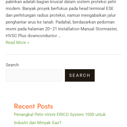
pabrikan adalah bagian krusial dalam sistem proteksi petir
modern. Banyak proyek berfokus pada head terminal ESE
dan perhitungan radius proteksi, namun mengabaikan jalur
penghantar arus ke tanah. Padahal, berdasarkan pedoman
resmi pada halaman 20–21 Installation Manual Stormaster,
HVSC Plus downconductor …
Instalasi
Read More »
HVSC
Plus
Stormaster
Search
ESE
SEARCH
Sesuai
Standar
Pabrikan
Recent Posts
Penangkal Petir nVent ERICO System 1000 untuk
Industri dan Minyak Gas?