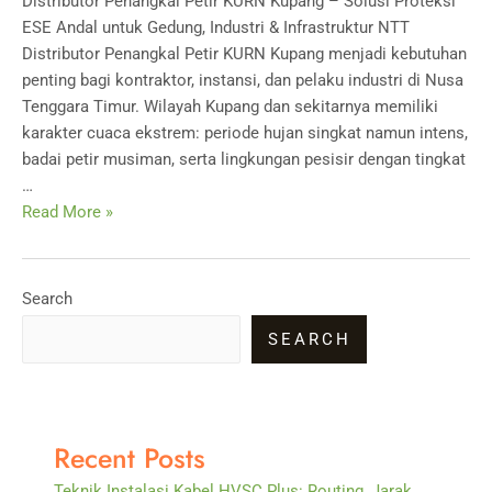
Distributor Penangkal Petir KURN Kupang – Solusi Proteksi
ESE Andal untuk Gedung, Industri & Infrastruktur NTT
Distributor Penangkal Petir KURN Kupang menjadi kebutuhan
penting bagi kontraktor, instansi, dan pelaku industri di Nusa
Tenggara Timur. Wilayah Kupang dan sekitarnya memiliki
karakter cuaca ekstrem: periode hujan singkat namun intens,
badai petir musiman, serta lingkungan pesisir dengan tingkat
…
Distributor
Read More »
Penangkal
Petir
KURN
Search
Kupang
SEARCH
Recent Posts
Teknik Instalasi Kabel HVSC Plus: Routing, Jarak