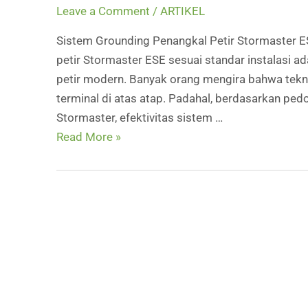
Leave a Comment
/
ARTIKEL
Sistem Grounding Penangkal Petir Stormaster E
petir Stormaster ESE sesuai standar instalasi a
petir modern. Banyak orang mengira bahwa tekn
terminal di atas atap. Padahal, berdasarkan pe
Stormaster, efektivitas sistem …
Sistem
Read More »
Grounding
Penangkal
Petir
Stormaster
ESE
Sesuai
Standar
Instalasi