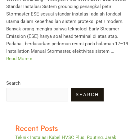
Standar Instalasi Sistem grounding penangkal petir
Stormaster ESE sesuai standar instalasi adalah fondasi
utama dalam keberhasilan sistem proteksi petir modern.
Banyak orang mengira bahwa teknologi Early Streamer
Emission (ESE) hanya soal head terminal di atas atap.
Padahal, berdasarkan pedoman resmi pada halaman 17–19
Installation Manual Stormaster, efektivitas sistem …
Sistem
Read More »
Grounding
Penangkal
Petir
Search
Stormaster
SEARCH
ESE
Sesuai
Standar
Instalasi
Recent Posts
Teknik Instalasi Kabel HVSC Plus: Routing, Jarak