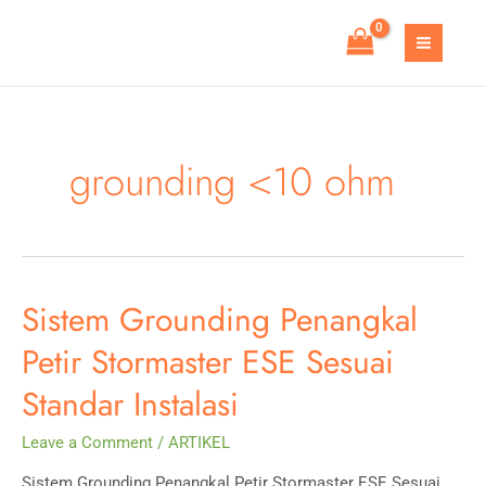
Skip
to
MAIN
content
MEN
grounding <10 ohm
Sistem Grounding Penangkal
Petir Stormaster ESE Sesuai
Standar Instalasi
Leave a Comment
/
ARTIKEL
Sistem Grounding Penangkal Petir Stormaster ESE Sesuai