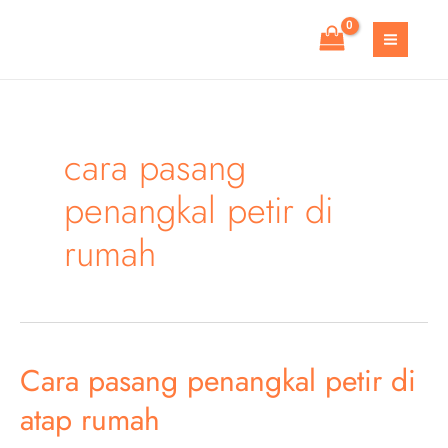
Skip
to
MAIN
content
MEN
cara pasang
penangkal petir di
rumah
Cara pasang penangkal petir di
atap rumah