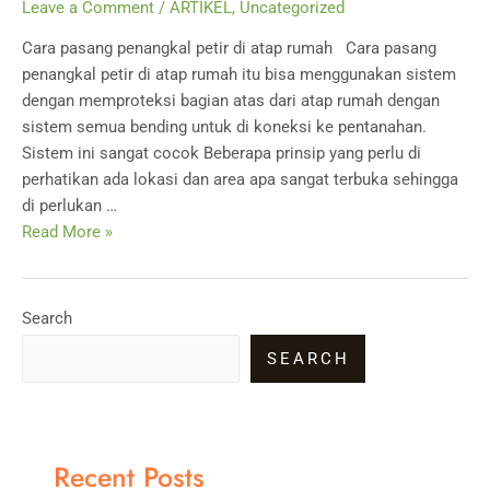
Leave a Comment
/
ARTIKEL
,
Uncategorized
Cara pasang penangkal petir di atap rumah Cara pasang
penangkal petir di atap rumah itu bisa menggunakan sistem
dengan memproteksi bagian atas dari atap rumah dengan
sistem semua bending untuk di koneksi ke pentanahan.
Sistem ini sangat cocok Beberapa prinsip yang perlu di
perhatikan ada lokasi dan area apa sangat terbuka sehingga
di perlukan …
Cara
Read More »
pasang
penangkal
petir
Search
di
SEARCH
atap
rumah
Recent Posts