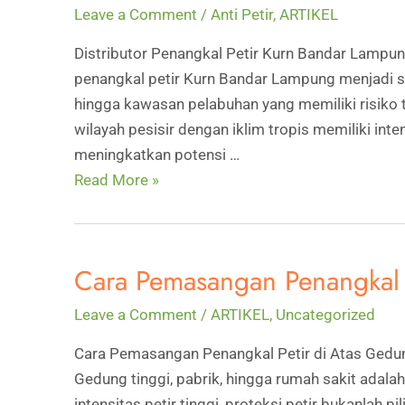
Leave a Comment
/
Anti Petir
,
ARTIKEL
Distributor Penangkal Petir Kurn Bandar Lampung
penangkal petir Kurn Bandar Lampung menjadi sol
hingga kawasan pelabuhan yang memiliki risiko
wilayah pesisir dengan iklim tropis memiliki int
meningkatkan potensi …
Distributor
Read More »
Penangkal
Petir
Kurn
Cara Pemasangan Penangkal 
Bandar
Lampung:
Leave a Comment
/
ARTIKEL
,
Uncategorized
Solusi
Cara Pemasangan Penangkal Petir di Atas Gedu
Proteksi
Gedung tinggi, pabrik, hingga rumah sakit adala
Gedung
intensitas petir tinggi, proteksi petir bukanlah