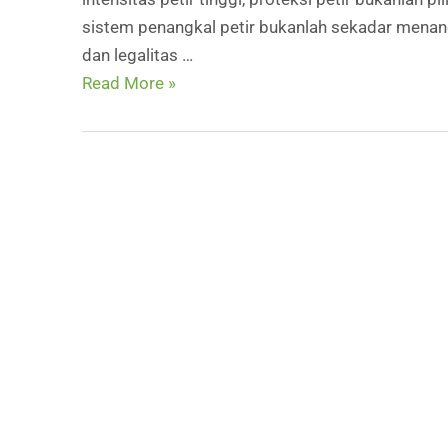
&
sistem penangkal petir bukanlah sekadar mena
Industri
dan legalitas …
Modern
Cara
Read More »
Pemasangan
Penangkal
Petir
di
Atas
Gedung