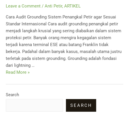
Leave a Comment
/
Anti Petir
,
ARTIKEL
Cara Audit Grounding Sistem Penangkal Petir agar Sesuai
Standar Internasional Cara audit grounding penangkal petir
menjadi langkah krusial yang sering diabaikan dalam sistem
proteksi petir. Banyak orang mengira kegagalan sistem
terjadi karena terminal ESE atau batang Franklin tidak
bekerja. Padahal dalam banyak kasus, masalah utama justru
terletak pada sistem grounding. Grounding adalah fondasi
dari lightning …
Cara
Read More »
Audit
Grounding
Sistem
Search
Penangkal
SEARCH
Petir
agar
Sesuai
Standar