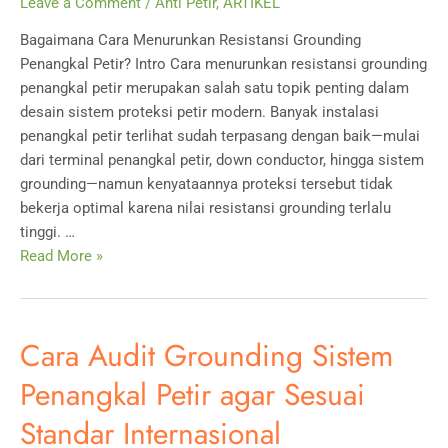
Leave a Comment
/
Anti Petir
,
ARTIKEL
Bagaimana Cara Menurunkan Resistansi Grounding
Penangkal Petir? Intro Cara menurunkan resistansi grounding
penangkal petir merupakan salah satu topik penting dalam
desain sistem proteksi petir modern. Banyak instalasi
penangkal petir terlihat sudah terpasang dengan baik—mulai
dari terminal penangkal petir, down conductor, hingga sistem
grounding—namun kenyataannya proteksi tersebut tidak
bekerja optimal karena nilai resistansi grounding terlalu
tinggi. …
Bagaimana
Read More »
Cara
Menurunkan
Resistansi
Cara Audit Grounding Sistem
Grounding
Penangkal
Penangkal Petir agar Sesuai
Petir?
Standar Internasional