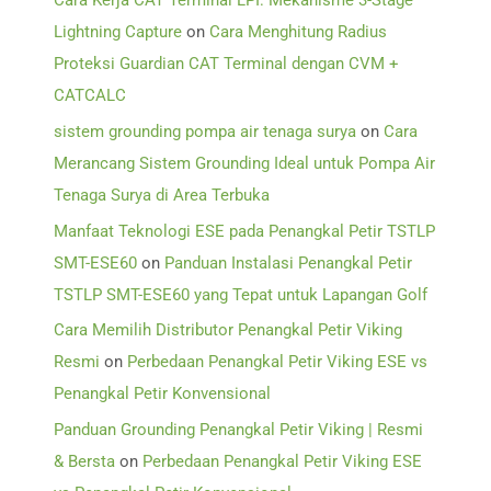
Cara Kerja CAT Terminal LPI: Mekanisme 3-Stage
Lightning Capture
on
Cara Menghitung Radius
Proteksi Guardian CAT Terminal dengan CVM +
CATCALC
sistem grounding pompa air tenaga surya
on
Cara
Merancang Sistem Grounding Ideal untuk Pompa Air
Tenaga Surya di Area Terbuka
Manfaat Teknologi ESE pada Penangkal Petir TSTLP
SMT-ESE60
on
Panduan Instalasi Penangkal Petir
TSTLP SMT-ESE60 yang Tepat untuk Lapangan Golf
Cara Memilih Distributor Penangkal Petir Viking
Resmi
on
Perbedaan Penangkal Petir Viking ESE vs
Penangkal Petir Konvensional
Panduan Grounding Penangkal Petir Viking | Resmi
& Bersta
on
Perbedaan Penangkal Petir Viking ESE