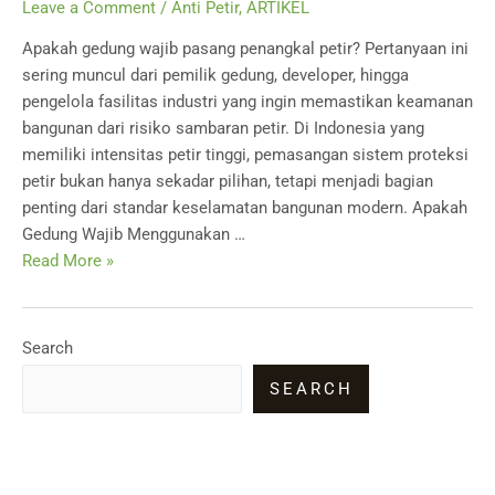
Leave a Comment
/
Anti Petir
,
ARTIKEL
Apakah gedung wajib pasang penangkal petir? Pertanyaan ini
sering muncul dari pemilik gedung, developer, hingga
pengelola fasilitas industri yang ingin memastikan keamanan
bangunan dari risiko sambaran petir. Di Indonesia yang
memiliki intensitas petir tinggi, pemasangan sistem proteksi
petir bukan hanya sekadar pilihan, tetapi menjadi bagian
penting dari standar keselamatan bangunan modern. Apakah
Gedung Wajib Menggunakan …
Apakah
Read More »
Gedung
Wajib
Menggunakan
Search
Penangkal
SEARCH
Petir?