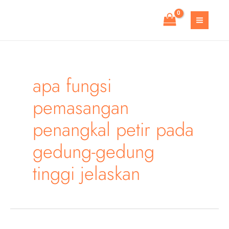
Skip
to
MAIN
content
MEN
apa fungsi
pemasangan
penangkal petir pada
gedung-gedung
tinggi jelaskan