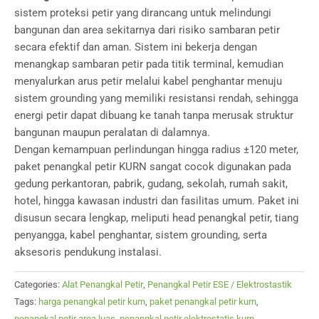
sistem proteksi petir yang dirancang untuk melindungi
bangunan dan area sekitarnya dari risiko sambaran petir
secara efektif dan aman. Sistem ini bekerja dengan
menangkap sambaran petir pada titik terminal, kemudian
menyalurkan arus petir melalui kabel penghantar menuju
sistem grounding yang memiliki resistansi rendah, sehingga
energi petir dapat dibuang ke tanah tanpa merusak struktur
bangunan maupun peralatan di dalamnya.
Dengan kemampuan perlindungan hingga radius ±120 meter,
paket penangkal petir KURN sangat cocok digunakan pada
gedung perkantoran, pabrik, gudang, sekolah, rumah sakit,
hotel, hingga kawasan industri dan fasilitas umum. Paket ini
disusun secara lengkap, meliputi head penangkal petir, tiang
penyangga, kabel penghantar, sistem grounding, serta
aksesoris pendukung instalasi.
Categories:
Alat Penangkal Petir
,
Penangkal Petir ESE / Elektrostastik
Tags:
harga penangkal petir kurn
,
paket penangkal petir kurn
,
penangkal petir area luas
,
penangkal petir elektrostatis kurn
,