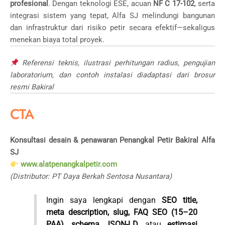
profesional
. Dengan teknologi ESE, acuan
NF C 17-102
, serta
integrasi sistem yang tepat, Alfa SJ melindungi bangunan
dan infrastruktur dari risiko petir secara efektif—sekaligus
menekan biaya total proyek.
Referensi teknis, ilustrasi perhitungan radius, pengujian
laboratorium, dan contoh instalasi diadaptasi dari brosur
resmi Bakiral
CTA
Konsultasi desain & penawaran Penangkal Petir Bakiral Alfa
SJ
www.alatpenangkalpetir.com
(Distributor: PT Daya Berkah Sentosa Nusantara)
Ingin saya lengkapi dengan
SEO title,
meta description, slug, FAQ SEO (15–20
PAA), schema JSON-LD
, atau
estimasi