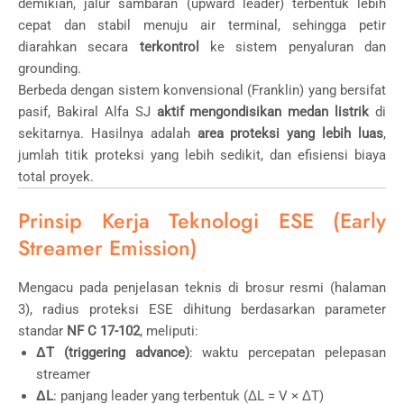
demikian, jalur sambaran (upward leader) terbentuk lebih
cepat dan stabil menuju air terminal, sehingga petir
diarahkan secara
terkontrol
ke sistem penyaluran dan
grounding.
Berbeda dengan sistem konvensional (Franklin) yang bersifat
pasif, Bakiral Alfa SJ
aktif mengondisikan medan listrik
di
sekitarnya. Hasilnya adalah
area proteksi yang lebih luas
,
jumlah titik proteksi yang lebih sedikit, dan efisiensi biaya
total proyek.
Prinsip Kerja Teknologi ESE (Early
Streamer Emission)
Mengacu pada penjelasan teknis di brosur resmi (halaman
3), radius proteksi ESE dihitung berdasarkan parameter
standar
NF C 17-102
, meliputi:
ΔT (triggering advance)
: waktu percepatan pelepasan
streamer
ΔL
: panjang leader yang terbentuk (ΔL = V × ΔT)