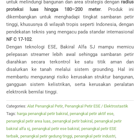
untuk melindungi bangunan dan area strategis dengan
radius
proteksi luas hingga 180–200 meter
. Produk ini
dikembangkan untuk menghadapi tingkat sambaran petir
tinggi, khususnya di wilayah tropis seperti Indonesia, dengan
pendekatan teknis yang mengacu pada standar internasional
NF C 17-102
.
Dengan teknologi ESE, Bakiral Alfa SJ mampu memicu
pelepasan streamer lebih awal sehingga sambaran petir
diarahkan secara terkontrol ke satu titik aman dan
disalurkan ke tanah melalui sistem grounding. Hal ini
membantu mengurangi risiko kerusakan struktur bangunan,
gangguan sistem kelistrikan, serta kerusakan peralatan
elektronik bernilai tinggi.
Categories:
Alat Penangkal Petir
,
Penangkal Petir ESE / Elektrostastik
Tags:
harga penangkal petir bakiral
,
penangkal petir aktif ese
,
penangkal petir area luas
,
penangkal petir bakiral
,
penangkal petir
bakiral alfa sj
,
penangkal petir ese bakiral
,
penangkal petir ESE
terbaik
,
penangkal petir gedung tinggi
,
penangkal petir industri
,