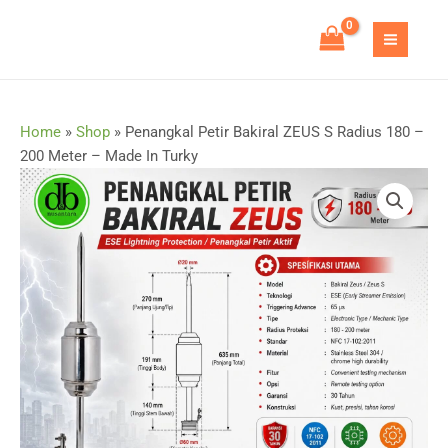
Skip
to
MAIN
content
MEN
Home
»
Shop
»
Penangkal Petir Bakiral ZEUS S Radius 180 –
200 Meter – Made In Turky